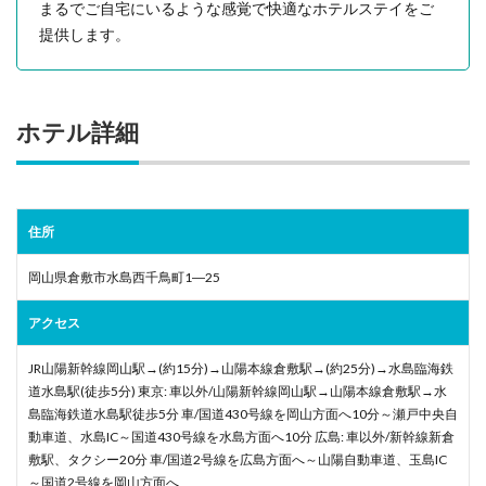
まるでご自宅にいるような感覚で快適なホテルステイをご
提供します。
ホテル詳細
住所
岡山県倉敷市水島西千鳥町1―25
アクセス
JR山陽新幹線岡山駅→(約15分)→山陽本線倉敷駅→(約25分)→水島臨海鉄
道水島駅(徒歩5分) 東京: 車以外/山陽新幹線岡山駅→山陽本線倉敷駅→水
島臨海鉄道水島駅徒歩5分 車/国道430号線を岡山方面へ10分～瀬戸中央自
動車道、水島IC～国道430号線を水島方面へ10分 広島: 車以外/新幹線新倉
敷駅、タクシー20分 車/国道2号線を広島方面へ～山陽自動車道、玉島IC
～国道2号線を岡山方面へ