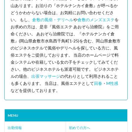
山あります。お泊りの『ホテルナンカイ倉敷』が呼べるか
どうかわからない場合は、お気軽にお問い合わせくださ
い。 もし、
倉敷の風俗・デリヘル
や
倉敷のメンズエステ
を
お求めの方は、是非『風俗エステ あおぞら治療院』をご用
命ください。 あおぞら治療院では、『ホテルナンカイ倉
敷』(岡山県倉敷市水島西千鳥町1-25)を含む、岡山県倉敷市
のビジネスホテルで風俗やデリヘルを探している方に、風
俗エステをご提供しております。 当店のホームページで料
金システムや在籍している女の子をチェックしてみてくだ
さい。他のビジネスホテルも派遣可能です。 ビジネスホテ
ルの場合、
出張マッサージ
の代わりとして利用されること
も多くあります。 当店は、風俗エステとして
回春
・
M性感
などを提供しております。
MENU
出勤情報
初めての方へ