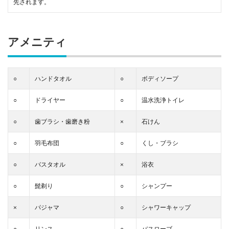
先されます。
アメニティ
○
ハンドタオル
○
ボディソープ
○
ドライヤー
○
温水洗浄トイレ
○
歯ブラシ・歯磨き粉
×
石けん
○
羽毛布団
○
くし・ブラシ
○
バスタオル
×
浴衣
○
髭剃り
○
シャンプー
×
パジャマ
○
シャワーキャップ
○
リンス
○
バスローブ