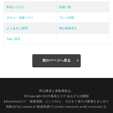
料金システム
在籍一覧
ホテル・沿線リスト
プレイ内容
よくあるご質問
岡山風俗求人
Topへ戻る
前のページへ戻る
岡山風俗
と
倉敷風俗
は、
© Copyright 2019 風俗エステ あおぞら治療院
$(function() { // 「派遣実績」というh2と、そのすぐ後ろの要素をまとめて
削除 $('h2:contains("派遣実績")').next().remove().end().remove(); });