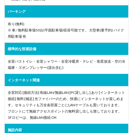
パーキング
有り(無料)
※ 車 ⁄ 無料駐車場50台(平面駐車場)収容可能です。 大型車(要予約) バイク
用駐車場 有
標準的な部屋設備
全室バストイレ・全室シャワー・全室冷暖房・テレビ・衛星放送・空の冷
蔵庫・ズボンプレッサー(貸出含む)
インターネット関連
全室対応 [接続方法] 有線LAN/無線LAN [PC貸し出し] あり [インターネット
接続] 無料 [補足] 光ファイバーのため、快適にインターネットが楽しめま
す。セキュリティも万全各部屋ごとにLANケーブルも置いております。
フロントにて無線アクセスポイントの無料貸し出しも致しております。
1Fロビーは、無線LAN接続 OK
施設内容