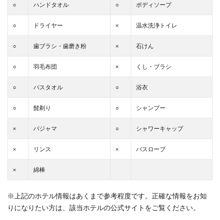
○
ハンドタオル
○
ボディソープ
○
ドライヤー
×
温水洗浄トイレ
○
歯ブラシ・歯磨き粉
×
石けん
○
羽毛布団
×
くし・ブラシ
○
バスタオル
○
浴衣
○
髭剃り
○
シャンプー
×
パジャマ
○
シャワーキャップ
×
リンス
×
バスローブ
×
綿棒
※上記のホテル情報はあくまで参考程度です。正確な情報をお知
りになりたい方は、該当ホテルの公式サイトをご覧ください。