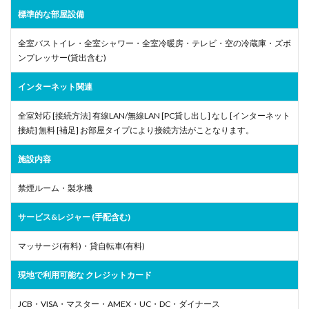
標準的な部屋設備
全室バストイレ・全室シャワー・全室冷暖房・テレビ・空の冷蔵庫・ズボ
ンプレッサー(貸出含む)
インターネット関連
全室対応 [接続方法] 有線LAN/無線LAN [PC貸し出し] なし [インターネット
接続] 無料 [補足] お部屋タイプにより接続方法がことなります。
施設内容
禁煙ルーム・製氷機
サービス&レジャー (手配含む)
マッサージ(有料)・貸自転車(有料)
現地で利用可能な クレジットカード
JCB・VISA・マスター・AMEX・UC・DC・ダイナース