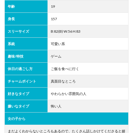
年齢
19
身長
157
スリーサイズ
B:82(B) W:56 H:83
系統
可愛い系
趣味/特技
ゲーム
休日の過ごし方
ご飯を食べに行く
チャームポイント
真面目なところ
好きなタイプ
やわらかい雰囲気の人
嫌いなタイプ
怖い人
女の子から
まだよくわからないところもあるので、たくさん話しかけてくださると嬉