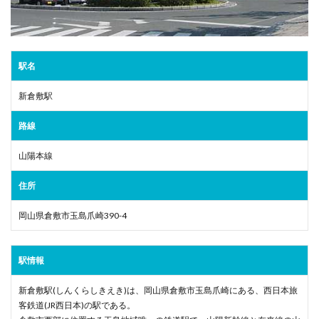
駅名
新倉敷駅
路線
山陽本線
住所
岡山県倉敷市玉島爪崎390-4
駅情報
新倉敷駅(しんくらしきえき)は、岡山県倉敷市玉島爪崎にある、西日本旅
客鉄道(JR西日本)の駅である。