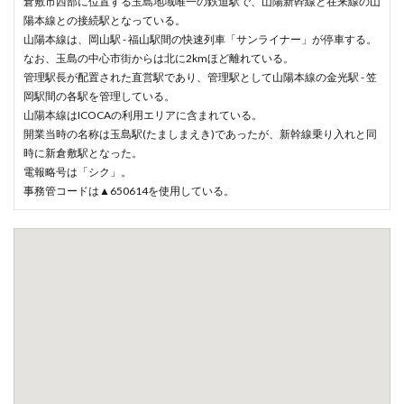
倉敷市西部に位置する玉島地域唯一の鉄道駅で、山陽新幹線と在来線の山
陽本線との接続駅となっている。
山陽本線は、岡山駅 - 福山駅間の快速列車「サンライナー」が停車する。
なお、玉島の中心市街からは北に2kmほど離れている。
管理駅長が配置された直営駅であり、管理駅として山陽本線の金光駅 - 笠
岡駅間の各駅を管理している。
山陽本線はICOCAの利用エリアに含まれている。
開業当時の名称は玉島駅(たましまえき)であったが、新幹線乗り入れと同
時に新倉敷駅となった。
電報略号は「シク」。
事務管コードは▲650614を使用している。