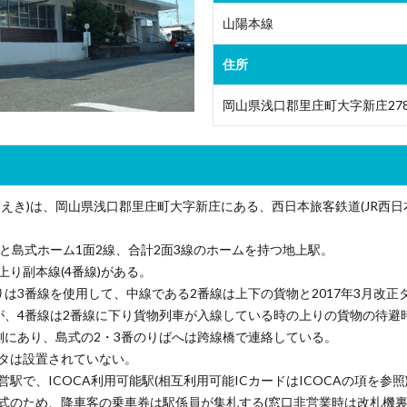
山陽本線
住所
岡山県浅口郡里庄町大字新庄278
うえき)は、岡山県浅口郡里庄町大字新庄にある、西日本旅客鉄道(JR西日
線と島式ホーム1面2線、合計2面3線のホームを持つ地上駅。
上り副本線(4番線)がある。
りは3番線を使用して、中線である2番線は上下の貨物と2017年3月改正
が、4番線は2番線に下り貨物列車が入線している時の上りの貨物の待避
側にあり、島式の2・3番のりばへは跨線橋で連絡している。
タは設置されていない。
駅で、ICOCA利用可能駅(相互利用可能ICカードはICOCAの項を参照
式のため、降車客の乗車券は駅係員が集札する(窓口非営業時は改札機