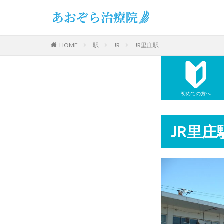
駅
JR
JR里庄駅
HOME
初めての方へ
JR里庄