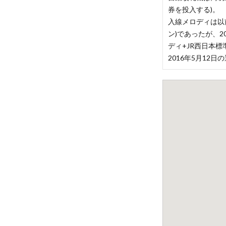
券を投入する)。
入線メロディは以
ン)であったが、2
ディ+JR西日本
2016年5月1