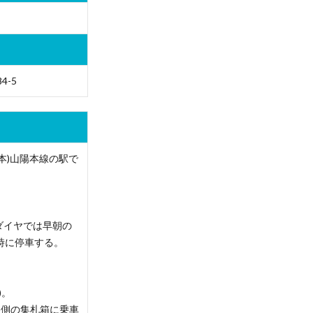
4-5
本)山陽本線の駅で
ダイヤでは早朝の
時に停車する。
)。
裏側の集札箱に乗車