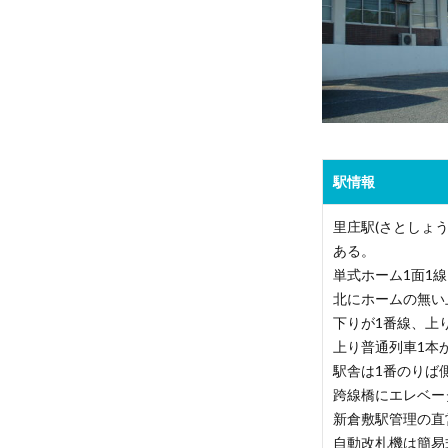
駅情報
里庄駅(さとしょ
ある。
単式ホーム1面1
北にホームの無い
下りが1番線、上
上り普通列車1本
駅舎は1番のりば
跨線橋にエレベー
新倉敷駅管理の直営
自動改札機は簡易