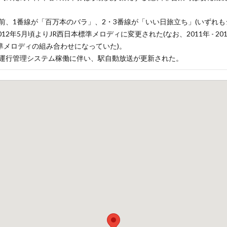
前、1番線が「百万本のバラ」、2・3番線が「いい日旅立ち」(いずれ
012年5月頃よりJR西日本標準メロディに変更された(なお、2011年 - 2
標準メロディの組み合わせになっていた)。
2日の運行管理システム稼働に伴い、駅自動放送が更新された。