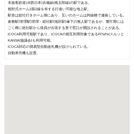
本旅客鉄道(JR西日本)吉備線(桃太郎線)の駅である。
相対式ホーム2面2線を有する行違い可能な地上駅。
駅舎は総社行きホーム側にあり、互いのホームは跨線橋で連絡している。
倉敷駅(管理駅)管理・総社駅(地区駅)傘下の無人駅であるが、繁忙期には
ごく稀に総社駅から係員が出張する形で窓口が開設されることがある。
ICOCA利用可能駅であり、ICOCAの相互利用対象であるPiTaPa(スルッと
KANSAI協議会)も利用可能。
ICOCA対応の簡易型自動改札機が設けられている。
自動券売機も設置。