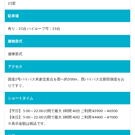
21室
駐車場
有り：21台 ハイルーフ可：21台
建物形式
連棟形式
アクセス
国道2号バイパス米倉交差点を西へ約500m、西バイパス古新田側道をお
りてすぐ。
ショートタイム
【平日】 5:00～22:00 の間で最大 1時間 40分 ご利用 ¥3900 ～¥6500
【休日】 5:00～22:00 の間で最大 1時間 40分 ご利用 ¥4400 ～¥7000
※表示金額は税込です。