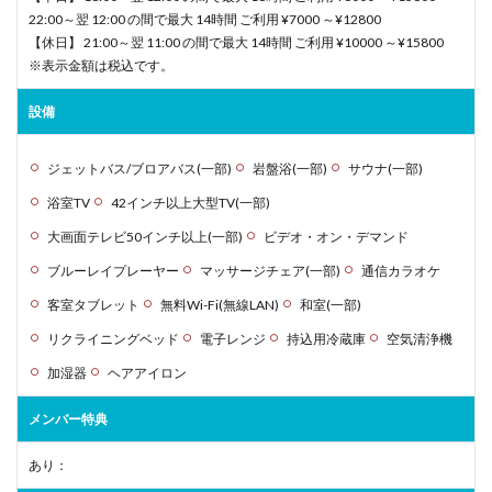
22:00～翌 12:00 の間で最大 14時間 ご利用 ¥7000 ～¥12800
【休日】 21:00～翌 11:00 の間で最大 14時間 ご利用 ¥10000 ～¥15800
※表示金額は税込です。
設備
ジェットバス/ブロアバス(一部)
岩盤浴(一部)
サウナ(一部)
浴室TV
42インチ以上大型TV(一部)
大画面テレビ50インチ以上(一部)
ビデオ・オン・デマンド
ブルーレイプレーヤー
マッサージチェア(一部)
通信カラオケ
客室タブレット
無料Wi-Fi(無線LAN)
和室(一部)
リクライニングベッド
電子レンジ
持込用冷蔵庫
空気清浄機
加湿器
ヘアアイロン
メンバー特典
あり：