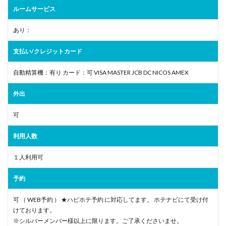
ルームサービス
あり：
支払い/クレジットカード
自動精算機：有り カード：可 VISA MASTER JCB DC NICOS AMEX
外出
可
利用人数
１人利用可
予約
可 （ WEB予約 ） ★ハピホテ予約 に対応してます。 ホテナビにて受け付
けております。
※シルバーメンバー様以上に限ります。ご了承くださいませ。