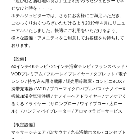
『遊び心と居心地の良さ』生まれかわったジュピターで幸
せなひと時を・・・。
ホテルジュピターでは、さらにお客様にご満足いただき、
ごゆっくりおくつろぎいただけるよう2019年４月にリニュ
ーアルいたしました。快適にご利用をいただけるよう、
様々な設備・アメニティをご用意してお客様をお待ちして
おります。
【設備】
60インチ4Kテレビ / 21インチ浴室テレビ / フランスベッド /
VODプレミアム / ブルーレイプレイヤー / タブレット / 電子
レンジ / 持ち込み用冷蔵庫 / 販売用冷蔵庫 / コンビニBOX /
携帯充電器 / Wi-Fi / ブローマイクロバブルバス / ナノイーX
搭載加湿空気清浄機 / ナノイーヘアドライヤー / ナノケアく
るくるドライヤー（サロンブロー / ワイドブロー / 太ロー
ル） / ハンディバイブレーター / アロマセラピーサービス
【限定設備】
マッサージチェア / Drサウナ / 光る浴槽ホタル / コンセプト