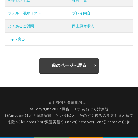
料金システム
在籍一覧
ホテル・沿線リスト
プレイ内容
よくあるご質問
岡山風俗求人
Topへ戻る
前のページへ戻る
岡山風俗
と
倉敷風俗
は、
© Copyright 2019 風俗エステ あおぞら治療院
$(function() { // 「派遣実績」というh2と、そのすぐ後ろの要素をまとめて
削除 $('h2:contains("派遣実績")').next().remove().end().remove(); });