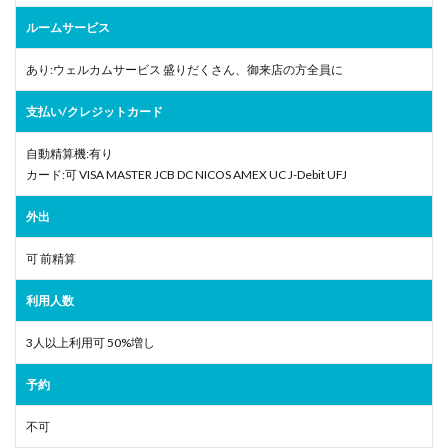
ルームサービス
あり:ウェルカムサービス 盛りだくさん、御来店の方全員に
支払い/クレジットカード
自動精算機:有り
カード:可 VISA MASTER JCB DC NICOS AMEX UC J-Debit UFJ
外出
可 前精算
利用人数
3人以上利用可 50%増し
予約
不可