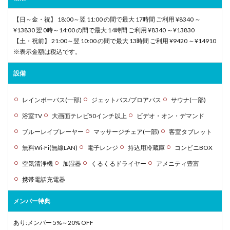
【日～金・祝】 18:00～翌 11:00 の間で最大 17時間 ご利用 ¥8340 ～
¥13830 翌 0時～14:00 の間で最大 14時間 ご利用 ¥8340 ～¥13830
【土・祝前】 21:00～翌 10:00 の間で最大 13時間 ご利用 ¥9420 ～¥14910
※表示金額は税込です。
設備
レインボーバス(一部)
ジェットバス/ブロアバス
サウナ(一部)
浴室TV
大画面テレビ50インチ以上
ビデオ・オン・デマンド
ブルーレイプレーヤー
マッサージチェア(一部)
客室タブレット
無料Wi-Fi(無線LAN)
電子レンジ
持込用冷蔵庫
コンビニBOX
空気清浄機
加湿器
くるくるドライヤー
アメニティ豊富
携帯電話充電器
メンバー特典
あり:メンバー 5%～20% OFF