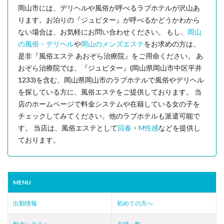
岡山市には、デリヘルや風俗が呼べるラブホテルが沢山あ
ります。お泊りの『ジュピター』が呼べるかどうかわから
ない場合は、お気軽にお問い合わせください。 もし、
岡山
の風俗・デリヘル
や
岡山のメンズエステ
をお求めの方は、
是非『風俗エステ あおぞら治療院』をご用命ください。 あ
おぞら治療院では、『ジュピター』(岡山県岡山市中区平井
1233)を含む、岡山県岡山市のラブホテルで風俗やデリヘル
を探している方に、風俗エステをご提供しております。 当
店のホームページで料金システムや在籍している女の子を
チェックしてみてください。他のラブホテルも派遣可能で
す。 当店は、風俗エステとして
回春
・
M性感
などを提供し
ております。
MENU
出勤情報
初めての方へ