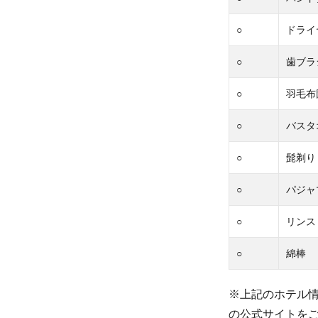
○
ドライ
○
歯ブラ
○
羽毛布
○
バスタ
○
髭剃り
○
パジャ
○
リンス
○
綿棒
※上記のホテル
の公式サイトを