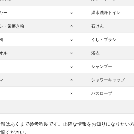
ヤー
○
温水洗浄トイレ
シ・歯磨き粉
○
石けん
団
○
くし・ブラシ
オル
×
浴衣
○
シャンプー
マ
○
シャワーキャップ
×
バスローブ
情報はあくまで参考程度です。正確な情報をお知りになりたい
ご覧ください。