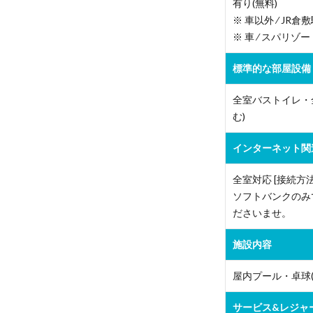
有り(無料)
※ 車以外 ⁄ J
※ 車 ⁄ スパリゾ
標準的な部屋設備
全室バストイレ・
む)
インターネット関
全室対応 [接続方法]
ソフトバンクのみ
ださいませ。
施設内容
屋内プール・卓球(
サービス&レジャー