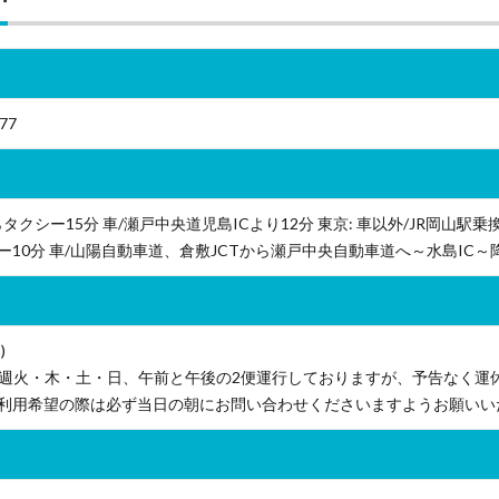
77
らタクシー15分 車/瀬戸中央道児島ICより12分 東京: 車以外/JR岡山駅
10分 車/山陽自動車道、倉敷JCTから瀬戸中央自動車道へ～水島IC～
)
毎週火・木・土・日、午前と午後の2便運行しておりますが、予告なく運
利用希望の際は必ず当日の朝にお問い合わせくださいますようお願いい