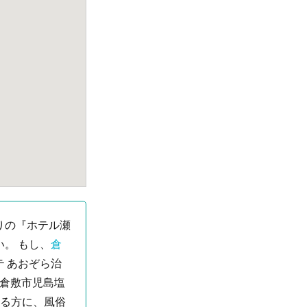
りの『ホテル瀬
。 もし、
倉
 あおぞら治
県倉敷市児島塩
いる方に、風俗