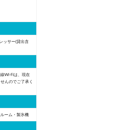
レッサー(貸出含
線Wi-Fiは、現在
ませんのでご了承く
煙ルーム・製氷機