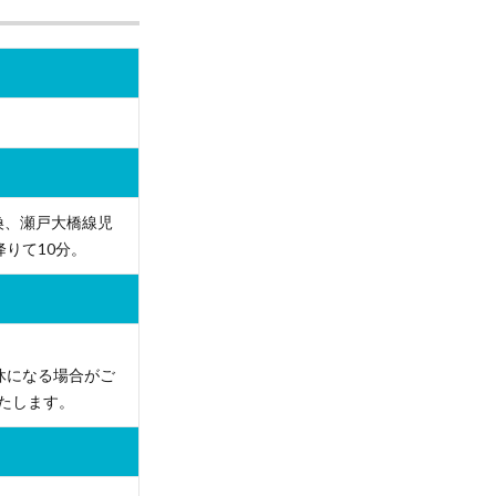
乗換、瀬戸大橋線児
降りて10分。
休になる場合がご
たします。