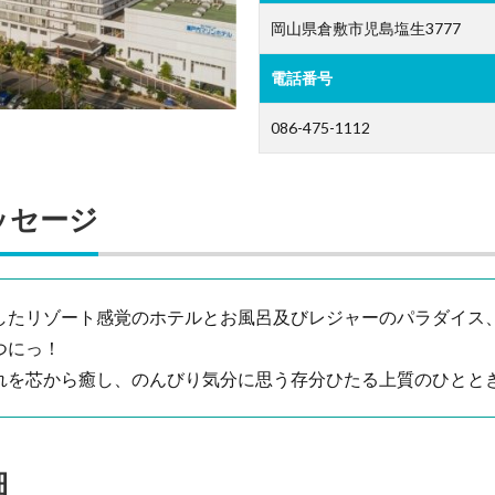
岡山県倉敷市児島塩生3777
電話番号
086-475-1112
ッセージ
したリゾート感覚のホテルとお風呂及びレジャーのパラダイス
つにっ！
れを芯から癒し、のんびり気分に思う存分ひたる上質のひとと
細