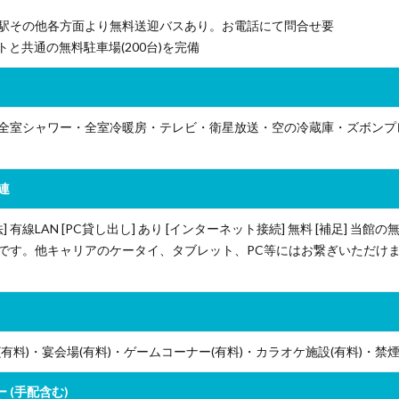
R倉敷駅その他各方面より無料送迎バスあり。お電話にて問合せ要
ートと共通の無料駐車場(200台)を完備
全室シャワー・全室冷暖房・テレビ・衛星放送・空の冷蔵庫・ズボンプ
連
 有線LAN [PC貸し出し] あり [インターネット接続] 無料 [補足] 当館の無
です。他キャリアのケータイ、タブレット、PC等にはお繋ぎいただけ
有料)・宴会場(有料)・ゲームコーナー(有料)・カラオケ施設(有料)・禁
 (手配含む)