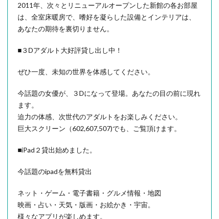
2011年、次々とリニューアルオープンした新館の各お部屋
は、全室床暖房で、嗜好を凝らした設備とインテリアは、
あなたの期待を裏切りません。
■３Dアダルト大好評貸し出し中！
ぜひ一度、未知の世界を体感してください。
今話題の女優が、３Dになって登場。あなたの目の前に現れ
ます。
迫力の体感、次世代のアダルトをお楽しみください。
巨大スクリーン（602,607,507)でも、ご覧頂けます。
■iPad２貸出始めました。
今話題のipadを無料貸出
ネット・ゲーム・電子書籍・グルメ情報・地図
映画・占い・天気・版画・お絵かき・宇宙。
様々なアプリが楽しめます。