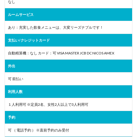
なし
ルームサービス
あり：充実した飲食メニューは、大変リーズナブルです！
支払い/クレジットカード
自動精算機：なし カード：可 VISA MASTER JCB DC NICOS AMEX
外出
可 前払い
利用人数
１人利用可 ※定員2名、女性2人以上で3人利用可
予約
可 （ 電話予約 ） ※直前予約のみ受付