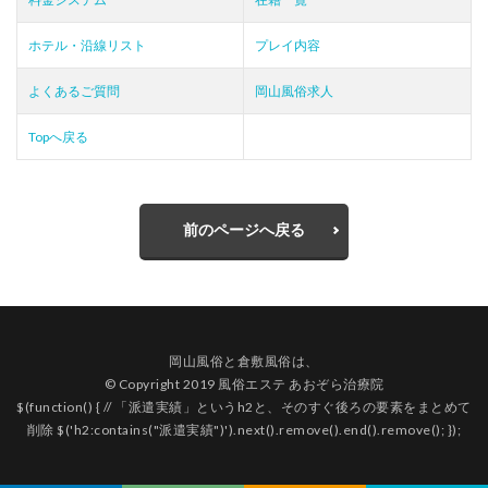
ホテル・沿線リスト
プレイ内容
よくあるご質問
岡山風俗求人
Topへ戻る
前のページへ戻る
岡山風俗
と
倉敷風俗
は、
© Copyright 2019 風俗エステ あおぞら治療院
$(function() { // 「派遣実績」というh2と、そのすぐ後ろの要素をまとめて
削除 $('h2:contains("派遣実績")').next().remove().end().remove(); });