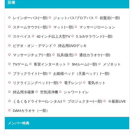
設備
レインボーバス(一部)
ジェットバス/ブロアバス
岩盤浴(一部)
スチームサウナ(一部)
マット(一部)
マッサージローション
スケベイス
42インチ以上大型TV
5.1chサラウンド(一部)
ビデオ・オン・デマンド
持込用DVDデッキ
マッサージチェア(一部)
玩具(販売)
通信カラオケ(一部)
TVゲーム
客室インターネット
SMルーム(一部)
メゾネット
ブラックライト(一部)
お姫様ベッド（天蓋ベッド）(一部)
リクライニングベッド(一部)
電子レンジ
電気ポット
持込用冷蔵庫
空気清浄機
シャワートイレ
くるくるドライヤー(レンタル)
プロジェクター(一部)
※最新LIVE
DAMカラオケ（一部）
メンバー特典