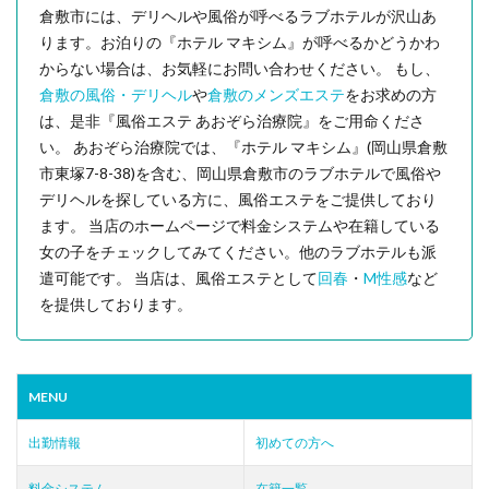
倉敷市には、デリヘルや風俗が呼べるラブホテルが沢山あ
ります。お泊りの『ホテル マキシム』が呼べるかどうかわ
からない場合は、お気軽にお問い合わせください。 もし、
倉敷の風俗・デリヘル
や
倉敷のメンズエステ
をお求めの方
は、是非『風俗エステ あおぞら治療院』をご用命くださ
い。 あおぞら治療院では、『ホテル マキシム』(岡山県倉敷
市東塚7-8-38)を含む、岡山県倉敷市のラブホテルで風俗や
デリヘルを探している方に、風俗エステをご提供しており
ます。 当店のホームページで料金システムや在籍している
女の子をチェックしてみてください。他のラブホテルも派
遣可能です。 当店は、風俗エステとして
回春
・
M性感
など
を提供しております。
MENU
出勤情報
初めての方へ
料金システム
在籍一覧